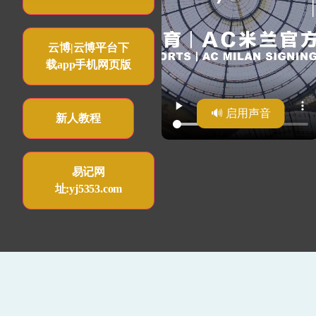
云博|云博平台下
载app手机网页版
🔊 启用声音
新人教程
易记网
址:yj5353.com