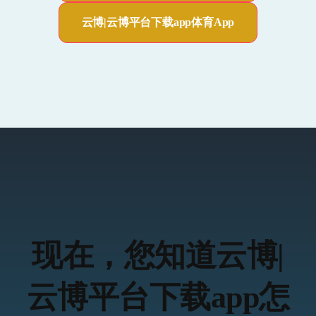
云博|云博平台下载app体育App
现在，您知道云博|
云博平台下载app怎