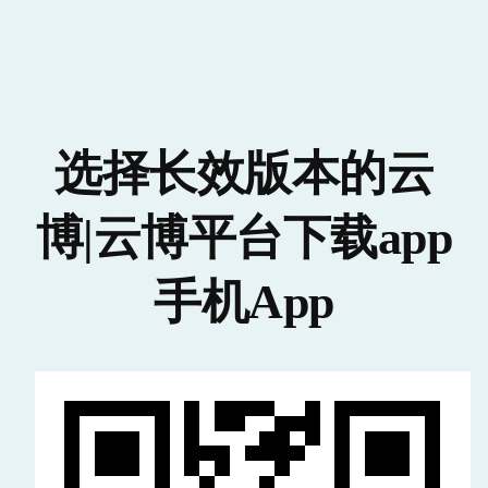
选择长效版本的云
博|云博平台下载app
手机App